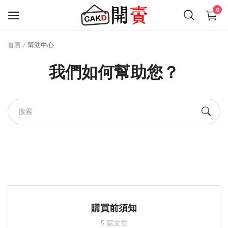
0
首頁
幫助中心
免
費
我們如何幫助您？
開
店
時尚潮流
電子數碼電器
家居食用品
興趣愛好
購買前須知
文藝範
5 篇文章