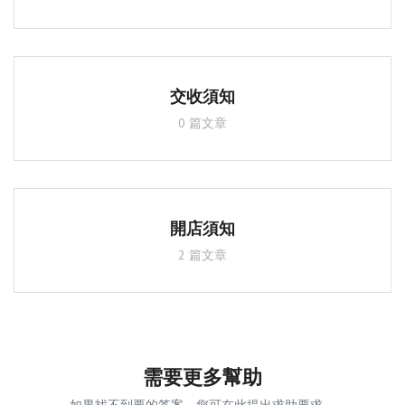
寵物及玩樂
資產財富管理
虛擬商品
交收須知
0 篇文章
招聘及服務
收藏
開賣網誌
開店須知
聯絡開賣
2 篇文章
登入
註冊
位置
需要更多幫助