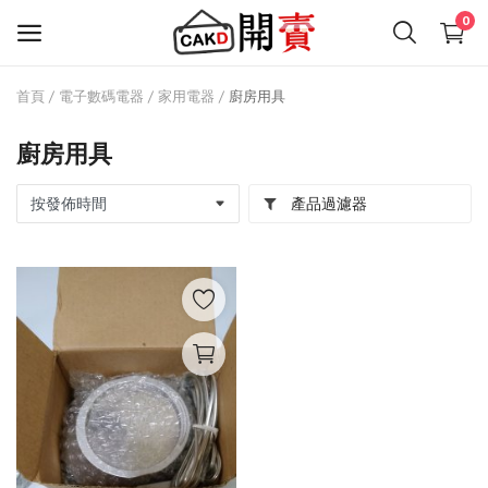
0
首頁
電子數碼電器
家用電器
廚房用具
免
費
廚房用具
開
店
產品過濾器
時尚潮流
電子數碼電器
家居食用品
興趣愛好
文藝範