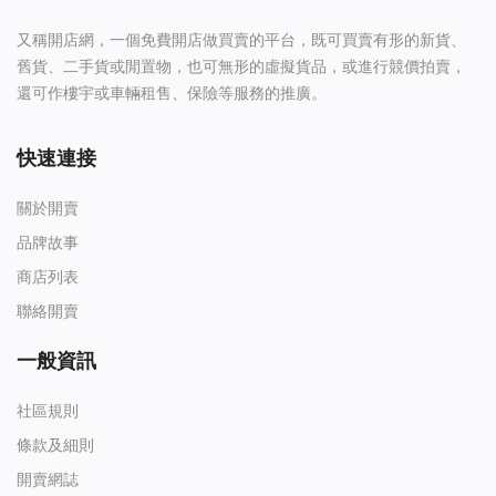
HKD (HK$)
又稱開店網，一個免費開店做買賣的平台，既可買賣有形的新貨、
語言
舊貨、二手貨或閒置物，也可無形的虛擬貨品，或進行競價拍賣，
還可作樓宇或車輛租售、保險等服務的推廣。
English
繁體中文
快速連接
關於開賣
品牌故事
商店列表
聯絡開賣
一般資訊
社區規則
條款及細則
開賣網誌