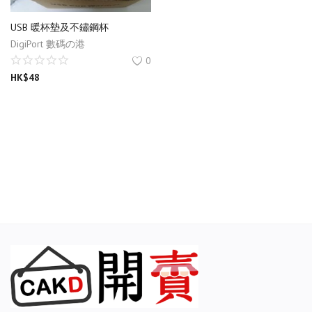
寵物及玩樂
USB 暖杯墊及不鏽鋼杯
資產財富管理
DigiPort 數碼の港
0
虛擬商品
HK$
48
招聘及服務
收藏
開賣網誌
聯絡開賣
登入
註冊
位置